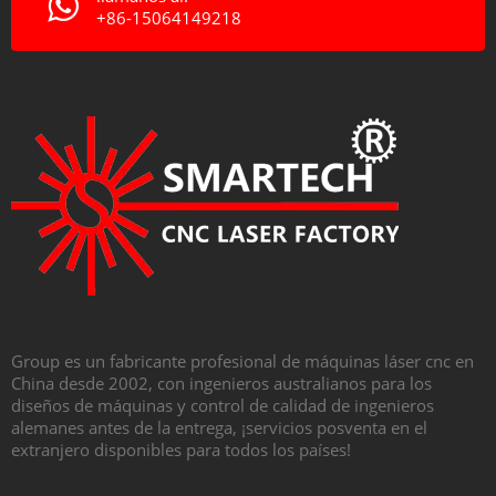
+86-15064149218
Group es un fabricante profesional de máquinas láser cnc en
China desde 2002, con ingenieros australianos para los
diseños de máquinas y control de calidad de ingenieros
alemanes antes de la entrega, ¡servicios posventa en el
extranjero disponibles para todos los países!