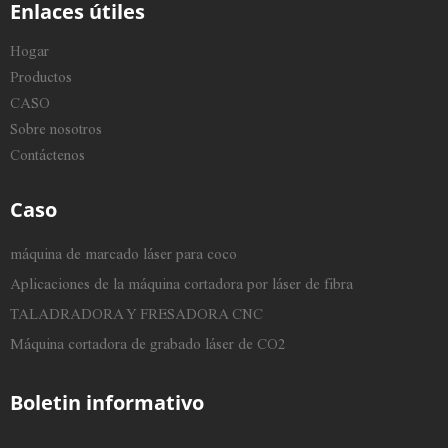
Enlaces útiles
Hogar
Productos
CASO
Sobre nosotros
Contáctenos
Caso
máquina de marcado láser para coco
Aplicaciones de la máquina cortadora por láser de fibra
TALADRADORA Y FRESADORA CNC
Máquina cortadora de grabado láser de CO2
Boletin informativo