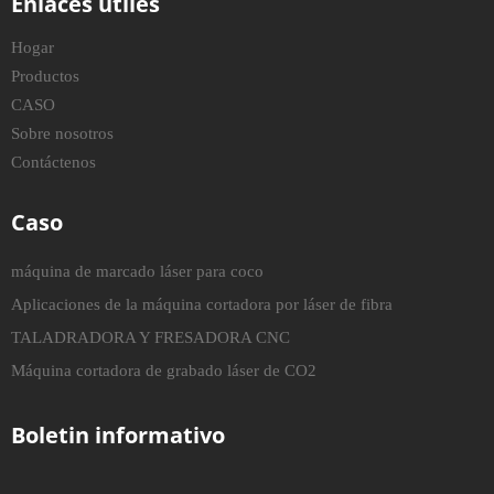
Enlaces útiles
Hogar
Productos
CASO
Sobre nosotros
Contáctenos
Caso
máquina de marcado láser para coco
Aplicaciones de la máquina cortadora por láser de fibra
TALADRADORA Y FRESADORA CNC
Máquina cortadora de grabado láser de CO2
Boletin informativo