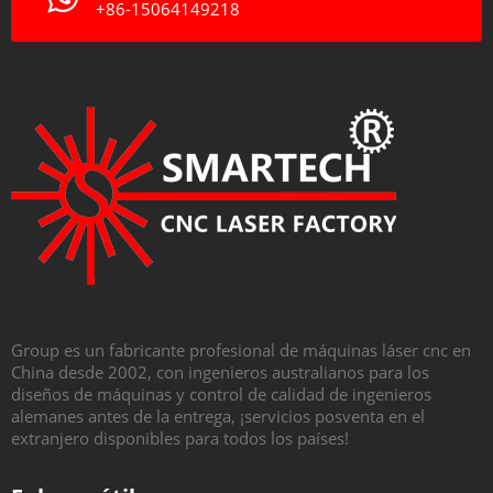
+86-15064149218
Group es un fabricante profesional de máquinas láser cnc en
China desde 2002, con ingenieros australianos para los
diseños de máquinas y control de calidad de ingenieros
alemanes antes de la entrega, ¡servicios posventa en el
extranjero disponibles para todos los países!