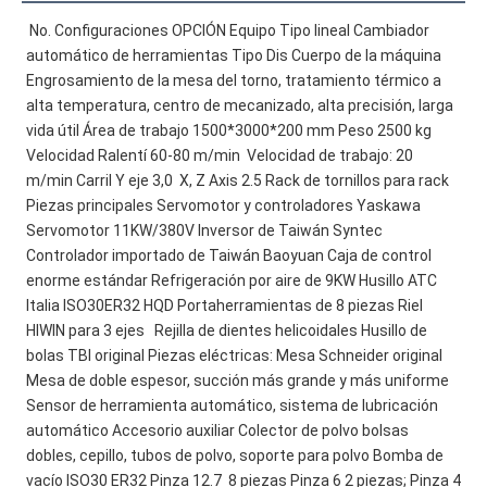
No. Configuraciones OPCIÓN Equipo Tipo lineal Cambiador 
automático de herramientas Tipo Dis Cuerpo de la máquina 
Engrosamiento de la mesa del torno, tratamiento térmico a 
alta temperatura, centro de mecanizado, alta precisión, larga 
vida útil Área de trabajo 1500*3000*200 mm Peso 2500 kg 
Velocidad Ralentí 60-80 m/min  Velocidad de trabajo: 20 
m/min Carril Y eje 3,0  X, Z Axis 2.5 Rack de tornillos para rack 
Piezas principales Servomotor y controladores Yaskawa 
Servomotor 11KW/380V Inversor de Taiwán Syntec 
Controlador importado de Taiwán Baoyuan Caja de control 
enorme estándar Refrigeración por aire de 9KW Husillo ATC 
Italia ISO30ER32 HQD Portaherramientas de 8 piezas Riel 
HIWIN para 3 ejes   Rejilla de dientes helicoidales Husillo de 
bolas TBI original Piezas eléctricas: Mesa Schneider original 
Mesa de doble espesor, succión más grande y más uniforme 
Sensor de herramienta automático, sistema de lubricación 
automático Accesorio auxiliar Colector de polvo bolsas 
dobles, cepillo, tubos de polvo, soporte para polvo Bomba de 
vacío ISO30 ER32 Pinza 12.7  8 piezas Pinza 6 2 piezas; Pinza 4 