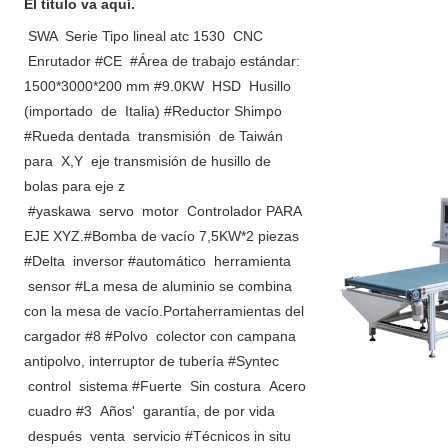
El título va aquí.
SWA  Serie Tipo lineal atc 1530  CNC 
 Enrutador #CE  #Área de trabajo estándar: 
1500*3000*200 mm #9.0KW  HSD  Husillo 
(importado  de  Italia) #Reductor Shimpo 
#Rueda dentada  transmisión  de Taiwán 
para  X,Y  eje 
transmisión de husillo de 
bolas para eje z 
#yaskawa  servo  motor  Controlador PARA 
EJE XYZ.#Bomba de vacío 7,5KW*2 piezas 
#Delta  inversor #automático  herramienta 
 sensor #La mesa de aluminio se combina 
con la mesa de vacío.Portaherramientas del 
cargador #8 #Polvo  colector con campana 
antipolvo, interruptor de tubería #Syntec 
 control  sistema #Fuerte  Sin costura  Acero 
 cuadro #3  Años'  garantía, de por vida 
 después  venta  servicio #Técnicos in situ 