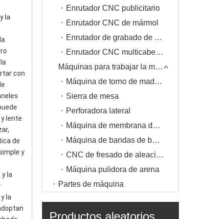
Enrutador CNC publicitario
 la 
Enrutador CNC de mármol
Enrutador de grabado de metal
a 
ro 
Enrutador CNC multicabezal
a 
Máquinas para trabajar la madera
rtar con 
Máquina de torno de madera
e 
neles 
Sierra de mesa
puede 
Perforadora lateral
y lente 
Máquina de membrana de vacío
ar, 
Máquina de bandas de borde
ica de 
imple y 
CNC de fresado de aleación de aluminio
Máquina pulidora de arena
y la 
Partes de máquina
 
 la 
adoptan 
Productos aleatorios