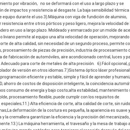
nto por vibración,   no se deformará con el uso a largo plazo y se 
 de impactos y resistencia al desgaste. La baja sensibilidad térmica y
e equipo durante el uso.3).Máquina con viga de fundición de aluminio, 
resistencia entre otros pórticos y peso ligero, mejora la velocidad de l
radero en uso a largo plazo. Moldeado y enmarcado por un molde de ace
ño liviano permite al equipo una alta velocidad de operación, mejorando l
corte de alta calidad, sin necesidad de un segundo proceso, permite co
, procesamiento de piezas de precisión, industria de procesamiento d
ia de fabricación de automóviles, aire acondicionado central, luces y pa
 Adecuado para corte de metales de alta precisión.   6).Fácil opcional, 
trolador de versión en otros idiomas.7.)Sistema óptico láser profesional 
 programación eficiente y estable, simple y fácil de aprender y humaniz
 ahorro de costos de disposición inteligente, la coincidencia automát
os consumo de energía y bajo costo;alta estabilidad, mantenimiento s
de, procesamiento flexible, puede cumplir con los requisitos de 
eciales;11.) Alta eficiencia de corte, alta calidad de corte, sin ruido 
nas;La deformación de la costura es pequeña, la apariencia es suave y
 y la cremallera garantizan la eficiencia y la precisión del mecanizado, y
mente.13.) La máquina herramienta, el travesaño y la mesa de trabajo 