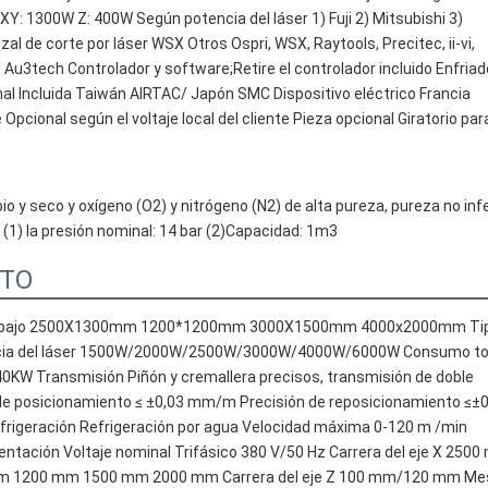
Y: 1300W Z: 400W Según potencia del láser 1) Fuji 2) Mitsubishi 3) 
 corte por láser WSX Otros Ospri, WSX, Raytools, Precitec, ii-vi, 
Au3tech Controlador y software;Retire el controlador incluido Enfriado
al Incluida Taiwán AIRTAC/ Japón SMC Dispositivo eléctrico Francia 
 Opcional según el voltaje local del cliente Pieza opcional Giratorio para
o y seco y oxígeno (O2) y nitrógeno (N2) de alta pureza, pureza no infer
 (1) la presión nominal: 14 bar (2)Capacidad: 1m3
CTO
 trabajo 2500X1300mm 1200*1200mm 3000X1500mm 4000x2000mm Tip
otencia del láser 1500W/2000W/2500W/3000W/4000W/6000W Consumo tot
6kW    <40KW Transmisión Piñón y cremallera precisos, transmisión de doble 
de posicionamiento ≤ ±0,03 mm/m Precisión de reposicionamiento ≤±0,
igeración Refrigeración por agua Velocidad máxima 0-120 m /min 
entación Voltaje nominal Trifásico 380 V/50 Hz Carrera del eje X 2500
m 1200 mm 1500 mm 2000 mm Carrera del eje Z 100 mm/120 mm Mes