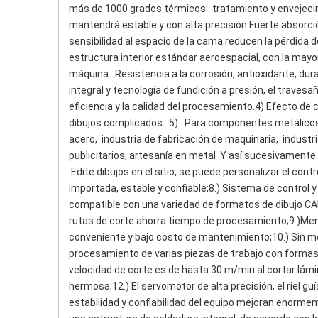
más de 1000 grados térmicos.  tratamiento y envejecimie
mantendrá estable y con alta precisión.Fuerte absorción
sensibilidad al espacio de la cama reducen la pérdida d
estructura interior estándar aeroespacial, con la mayor 
máquina.  Resistencia a la corrosión, antioxidante, du
integral y tecnología de fundición a presión, el travesa
eficiencia y la calidad del procesamiento.4).Efecto de 
dibujos complicados.  5).  Para componentes metálicos
acero,  industria de fabricación de maquinaria,  industr
publicitarios, artesanía en metal  Y así sucesivamente.
 Edite dibujos en el sitio, se puede personalizar el con
importada, estable y confiable;8.) Sistema de control y
compatible con una variedad de formatos de dibujo CAD,
rutas de corte ahorra tiempo de procesamiento;9.)Men
conveniente y bajo costo de mantenimiento;10.).Sin mol
procesamiento de varias piezas de trabajo con formas esp
velocidad de corte es de hasta 30 m/min al cortar lámi
hermosa;12.) El servomotor de alta precisión, el riel guía
estabilidad y confiabilidad del equipo mejoran enorme