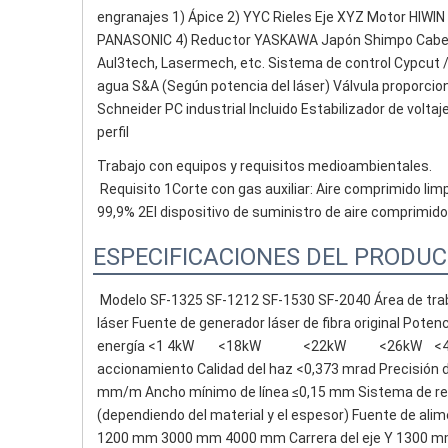
engranajes 1) Ápice 2) YYC Rieles Eje XYZ Motor HIWIN X
PANASONIC 4) Reductor YASKAWA Japón Shimpo Cabezal de
Aul3tech, Lasermech, etc. Sistema de control Cypcut / 
agua S&A (Según potencia del láser) Válvula proporcion
Schneider PC industrial Incluido Estabilizador de voltaje
perfil
Trabajo con equipos y requisitos medioambientales.
Requisito 1Corte con gas auxiliar: Aire comprimido limpi
99,9% 2El dispositivo de suministro de aire comprimido
ESPECIFICACIONES DEL PRODU
Modelo SF-1325 SF-1212 SF-1530 SF-2040 Área de
láser Fuente de generador láser de fibra original P
energía <1 4kW        <18kW              <22kW           <2
accionamiento Calidad del haz <0,373 mrad Precisión 
mm/m Ancho mínimo de línea ≤0,15 mm Sistema de refr
(dependiendo del material y el espesor) Fuente de alim
1200 mm 3000 mm 4000 mm Carrera del eje Y 1300 m