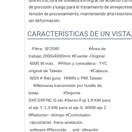
una estructura de soldadura integral, de acuerdo con 
de precisión y luego para el tratamiento de envejecimi
tensión de procesamiento, manteniendo alta resistenci
sin deformación.
CARACTERÍSTICAS DE UN VISTA
Fibra- SF2040                         #Área de 
trabajo:2000x4000mm #Fuente:-Original 
 6000 W máx.   #Piñón y cremallera-  YYC 
original de Taiwán.                       #Cabeza- 
 WSX # Riel guía-  HIWIN o PMI.Taiwán         
    #Alemania transmisión por husillo de 
bolas                     #Soporte 
DXF,DXP,NC,G,etc #Servo-Fuji 1,8 KW para 
el eje Y, 1,3 KW para el eje X, 400W eje Z 
#Reductor--shimpo #Controlador- 
 cipcut/atrás  fuera.anidación 
 software.#Recocido  ,  anti  vibración 