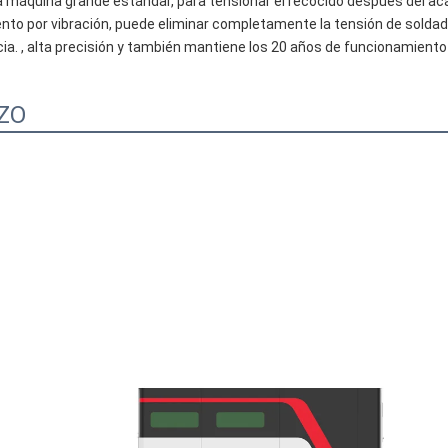
la máquina grande estándar, para tensionar el recocido después del ac
ento por vibración, puede eliminar completamente la tensión de soldadu
a. , alta precisión y también mantiene los 20 años de funcionamiento
ZO
Enrutador CNC n
puertas de ca