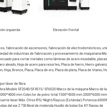
ción izquierda 
 Elevación frontal 
cos, fabricación de ascensores, fabricación de electrodomésticos, uten
edad de industrias de fabricación y procesamiento de maquinaria.Mat
 adecuado para cortar metales como láminas de acero inoxidable, placas
ero aleado, Hoja de acero para resortes, Placa de hierro, Hierro galvaniz
, Hoja, Bronce, Placa, Placa de oro, Placa de plata, Placa de titanio, Ho
or láser de fibra
fibra Modelo SF2040/SF4515/ SF6020 Marco de la máquina Marco de la 
0 2000*4000 mm Colector de polvo total 1500*4500 mm 2000*6000 mm 
nte láser Máx. Otros IPG/ Nlight/Raycus (Estándar) Potencia 6000W
 del eje Z TBI Nivel de molienda Husillo de bolas Eje XY Rango de 