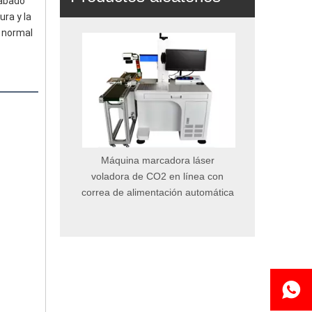
abado 
ra y la 
 normal 
Controla
D
Máquina marcadora láser
voladora de CO2 en línea con
correa de alimentación automática
eumático para
rpintería