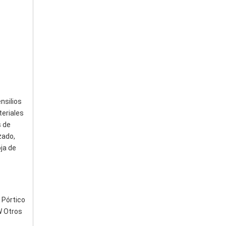
silios 
eriales 
 de 
ado, 
ja de 
Pórtico 
 Otros 